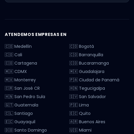
ATENDEMOS EMPRESAS EN
🇨🇴 Medellín
🇨🇴 Bogotá
🇨🇴 Cali
🇨🇴 Barranquilla
🇨🇴 Cartagena
🇨🇴 Bucaramanga
🇲🇽 CDMX
🇲🇽 Guadalajara
🇲🇽 Monterrey
🇵🇦 Ciudad de Panamá
🇨🇷 San José CR
🇭🇳 Tegucigalpa
🇭🇳 San Pedro Sula
🇸🇻 San Salvador
🇬🇹 Guatemala
🇵🇪 Lima
🇨🇱 Santiago
🇪🇨 Quito
🇪🇨 Guayaquil
🇦🇷 Buenos Aires
🇩🇴 Santo Domingo
🇺🇸 Miami