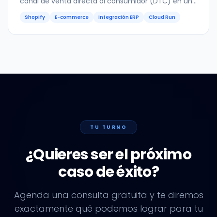
canal de venta directa al consumidor (DTC) en un
mercado dominado por retailers. El reto no era
Shopify
E-commerce
Integración ERP
Cloud Run
solo...
TU TURNO
¿Quieres ser el próximo
caso de éxito?
Agenda una consulta gratuita y te diremos
exactamente qué podemos lograr para tu