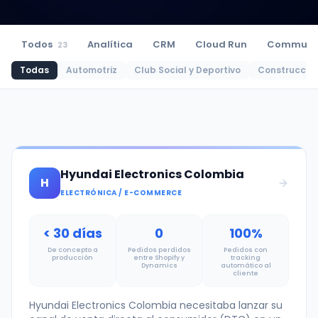
Todos
Analítica
CRM
Cloud Run
Communi
23
Todas
Automotriz
Club Social y Deportivo
Construcció
Hyundai Electronics Colombia
H
ELECTRÓNICA / E-COMMERCE
< 30 días
0
100%
De concepto a
Pedidos perdidos
Pedidos con
producción
entre Shopify y
tracking
Dynamics
automático al
cliente
Hyundai Electronics Colombia necesitaba lanzar su