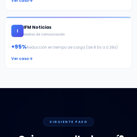
Ver caso
IFM Noticias
I
Medios de Comunicación
+95%
Reducción en tiempo de carga (de 8.5s a 0.38s)
Ver caso
SIGUIENTE PASO