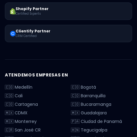
Shopify Partner
Certified Experts
Clientify Partner
CRM Certified
ATENDEMOS EMPRESAS EN
🇨🇴 Medellín
🇨🇴 Bogotá
🇨🇴 Cali
🇨🇴 Barranquilla
🇨🇴 Cartagena
🇨🇴 Bucaramanga
🇲🇽 CDMX
🇲🇽 Guadalajara
🇲🇽 Monterrey
🇵🇦 Ciudad de Panamá
🇨🇷 San José CR
🇭🇳 Tegucigalpa