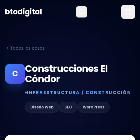
Saltar al contenido
btodigital
Todos los casos
Construcciones El
C
Cóndor
INFRAESTRUCTURA / CONSTRUCCIÓN
Diseño Web
SEO
WordPress