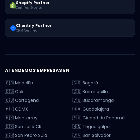
Shopify Partner
Certified Experts
Clientify Partner
CRM Certified
ATENDEMOS EMPRESAS EN
🇨🇴 Medellín
🇨🇴 Bogotá
🇨🇴 Cali
🇨🇴 Barranquilla
🇨🇴 Cartagena
🇨🇴 Bucaramanga
🇲🇽 CDMX
🇲🇽 Guadalajara
🇲🇽 Monterrey
🇵🇦 Ciudad de Panamá
🇨🇷 San José CR
🇭🇳 Tegucigalpa
🇭🇳 San Pedro Sula
🇸🇻 San Salvador