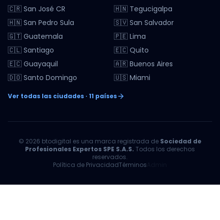
🇨🇷 San José CR
🇭🇳 Tegucigalpa
🇭🇳 San Pedro Sula
🇸🇻 San Salvador
🇬🇹 Guatemala
🇵🇪 Lima
🇨🇱 Santiago
🇪🇨 Quito
🇪🇨 Guayaquil
🇦🇷 Buenos Aires
🇩🇴 Santo Domingo
🇺🇸 Miami
Ver todas las ciudades · 11 países
© 2026 btodigital es una marca registrada de
Sociedad de
Profesionales Expertos SPE S.A.S.
Todos los derechos
reservados.
Política de Privacidad
Términos
Admin