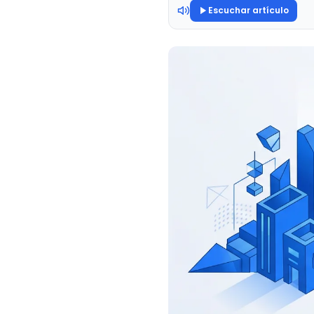
Escuchar artículo
Branding & Diseño de
Marca
Todas gratis. Sin tarjeta. Resultados con IA en minuto
Identidad visual estratégica.
Marketing Médico
Modelo ConectaMed para salud.
Consultoría e IA
Inteligencia artificial para
negocios.
Atendio · Asistentes IA
Asistentes de WhatsApp con IA.
Self-serve.
Expertos certificados Google & Shopify Partners.