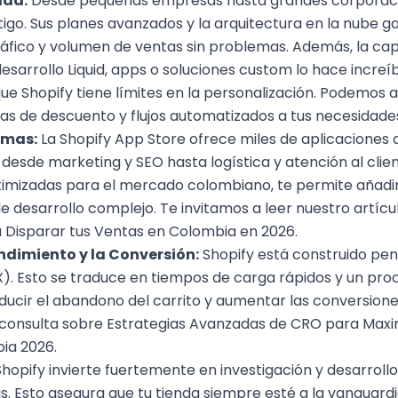
dad:
Desde pequeñas empresas hasta grandes corporacio
go. Sus planes avanzados y la arquitectura en la nube ga
áfico y volumen de ventas sin problemas. Además, la ca
arrollo Liquid, apps o soluciones custom lo hace increíb
que Shopify tiene límites en la personalización. Podemos 
cas de descuento y flujos automatizados a tus necesidade
emas:
La Shopify App Store ofrece miles de aplicaciones 
 desde marketing y SEO hasta logística y atención al clien
imizadas para el mercado colombiano, te permite añadir
e desarrollo complejo. Te invitamos a leer nuestro artíc
a Disparar tus Ventas en Colombia en 2026
.
ndimiento y la Conversión:
Shopify está construido pen
X). Esto se traduce en tiempos de carga rápidos y un pro
ducir el abandono del carrito y aumentar las conversione
 consulta sobre
Estrategias Avanzadas de CRO para Maxi
bia 2026
.
hopify invierte fuertemente en investigación y desarrol
. Esto asegura que tu tienda siempre esté a la vanguardi