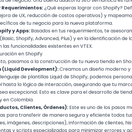
ujos de negocio. Una buena
auditoría SEO semántica
es fun
y Requerimientos:
¿Qué esperas lograr con Shopify? Defi
ejora de UX, reducción de costos operativos) y mapeamo
ecíficos de tu negocio para la nueva plataforma.
opify y Apps:
Basados en tus requerimientos, te asesoram
asic, Shopify, Advanced, Plus) y en la identificación de l
las funcionalidades existentes en VTEX.
guración en Shopify
isto, pasamos a la construcción de tu nueva
tienda en Sho
n (Liquid Development):
Creamos un diseño moderno y r
lenguaje de plantillas Liquid de Shopify, podemos personal
l
hasta la lógica de interacción, asegurando que tu marca
sea excepcional. Esto es clave para el
desarrollo de tiend
fy en Colombia
.
ductos, Clientes, Órdenes):
Este es uno de los pasos m
 para transferir de manera segura y eficiente todos tus 
s, imágenes, descripciones), información de clientes, his
ntas y scripts especializados para minimizar errores y ga