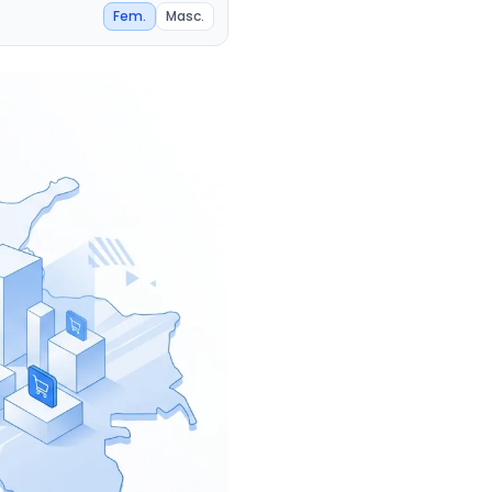
Fem.
Masc.