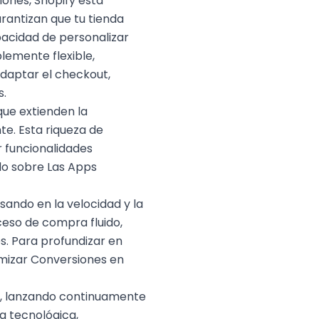
nes, Shopify está
rantizan que tu tienda
pacidad de personalizar
lemente flexible,
adaptar el checkout,
s.
que extienden la
te. Esta riqueza de
 funcionalidades
ulo sobre
Las Apps
sando en la velocidad y la
ceso de compra fluido,
s. Para profundizar en
mizar Conversiones en
lo, lanzando continuamente
a tecnológica,