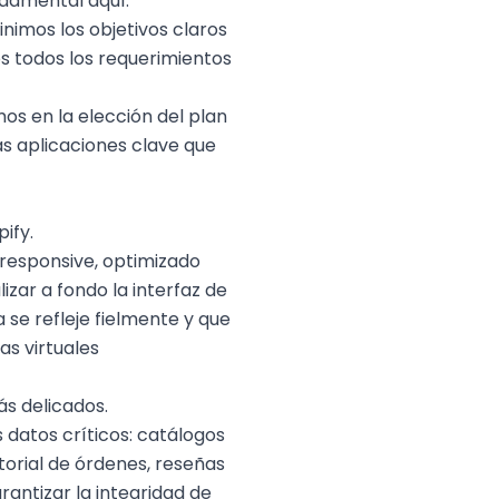
damental aquí.
nimos los objetivos claros
s todos los requerimientos
os en la elección del plan
as aplicaciones clave que
pify
.
esponsive, optimizado
izar a fondo la interfaz de
 se refleje fielmente y que
as virtuales
ás delicados.
datos críticos: catálogos
torial de órdenes, reseñas
rantizar la integridad de