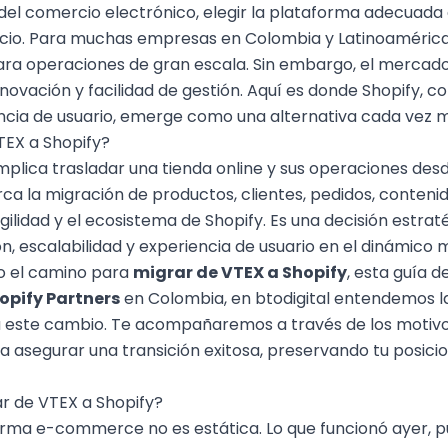
del
comercio electrónico
, elegir la plataforma adecuada 
gocio. Para muchas empresas en Colombia y Latinoamérica
ra operaciones de gran escala. Sin embargo, el mercado e
nnovación y facilidad de gestión. Aquí es donde Shopify, 
encia de usuario, emerge como una alternativa cada vez m
TEX a Shopify?
mplica trasladar una tienda online y sus operaciones des
ca la migración de productos, clientes, pedidos, contenid
ilidad y el ecosistema de Shopify. Es una decisión estra
ón, escalabilidad y experiencia de usuario en el dinámi
o el camino para
migrar de VTEX a Shopify
, esta guía d
opify Partners
en Colombia, en btodigital entendemos l
a este cambio. Te acompañaremos a través de los motivo
ra asegurar una transición exitosa, preservando tu
posici
r de VTEX a Shopify?
orma e-commerce no es estática. Lo que funcionó ayer, p