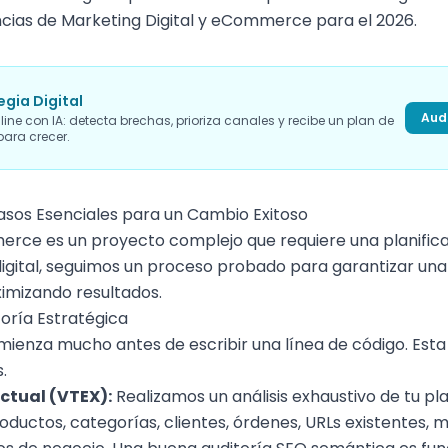
cias de Marketing Digital y eCommerce para el 2026
.
egia Digital
Audi
line con IA: detecta brechas, prioriza canales y recibe un plan de
ara crecer.
Pasos Esenciales para un Cambio Exitoso
ce es un proyecto complejo que requiere una planificac
igital, seguimos un proceso probado para garantizar una tr
imizando resultados.
itoría Estratégica
omienza mucho antes de escribir una línea de código. Esta
.
ctual (VTEX):
Realizamos un análisis exhaustivo de tu pl
roductos, categorías, clientes, órdenes, URLs existentes,