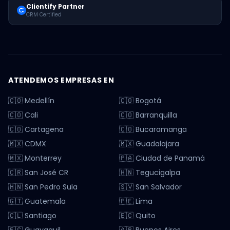
Clientify Partner
CRM Certified
ATENDEMOS EMPRESAS EN
🇨🇴 Medellín
🇨🇴 Bogotá
🇨🇴 Cali
🇨🇴 Barranquilla
🇨🇴 Cartagena
🇨🇴 Bucaramanga
🇲🇽 CDMX
🇲🇽 Guadalajara
🇲🇽 Monterrey
🇵🇦 Ciudad de Panamá
🇨🇷 San José CR
🇭🇳 Tegucigalpa
🇭🇳 San Pedro Sula
🇸🇻 San Salvador
🇬🇹 Guatemala
🇵🇪 Lima
🇨🇱 Santiago
🇪🇨 Quito
🇪🇨 Guayaquil
🇦🇷 Buenos Aires