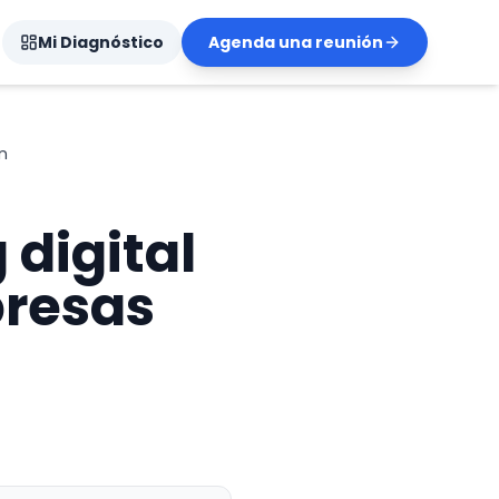
Mi Diagnóstico
Agenda una reunión
n
digital
presas