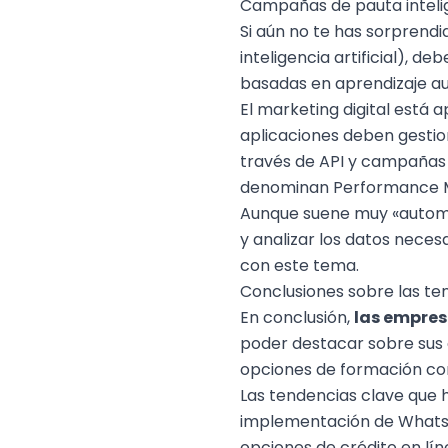
Campañas de pauta inteli
Si aún no te has sorprend
inteligencia artificial), 
basadas en aprendizaje a
El marketing digital está 
aplicaciones deben gesti
través de API y campañas q
denominan Performance M
Aunque suene muy «automá
y analizar los datos nece
con este tema.
Conclusiones sobre las te
En conclusión,
las empres
poder destacar sobre sus 
opciones de
formación co
Las tendencias clave que 
implementación de WhatsAp
opciones de crédito en lín