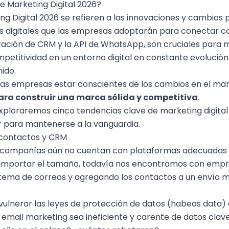
e Marketing Digital 2026?
g Digital 2026 se refieren a las innovaciones y cambios 
s digitales que las empresas adoptarán para conectar co
ración de CRM y la API de WhatsApp, son cruciales para 
petitividad en un entorno digital en constante evolución. 
ido.
 las empresas estar conscientes de los cambios en el
mark
ra construir una marca sólida y competitiva
.
exploraremos cinco tendencias clave de marketing digit
r para mantenerse a la vanguardia.
 contactos y CRM
 compañías aún no cuentan con plataformas adecuadas 
n importar el tamaño, todavía nos encontramos con empr
istema de correos y agregando los contactos a un envío m
ulnerar las leyes de protección de datos (habeas data) a
 email marketing sea ineficiente y carente de datos clave