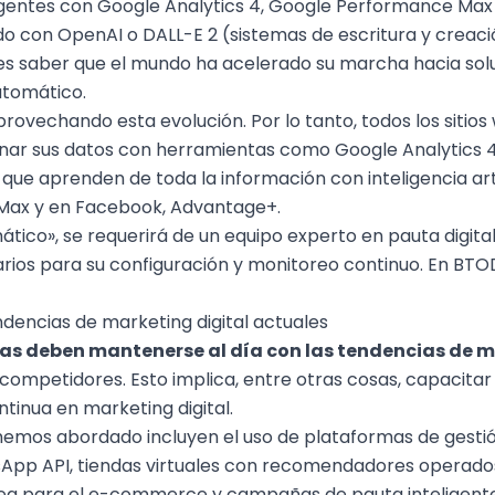
gentes con Google Analytics 4, Google Performance Ma
ido con OpenAI o DALL-E 2 (sistemas de escritura y crea
debes saber que el mundo ha acelerado su marcha hacia so
utomático.
aprovechando esta evolución. Por lo tanto, todos los sitios
onar sus datos con herramientas como Google Analytics 
ue aprenden de toda la información con inteligencia arti
ax y en Facebook, Advantage+.
tico», se requerirá de un
equipo experto en pauta digita
sarios para su configuración y monitoreo continuo. En BT
ndencias de marketing digital actuales
as deben mantenerse al día con las tendencias de m
competidores. Esto implica, entre otras cosas, capacitar
ntinua
en marketing digital
.
hemos abordado incluyen el uso de plataformas de gestió
p API, tiendas virtuales con recomendadores operados po
ea para el
e-commerce
y
campañas de pauta
inteligent