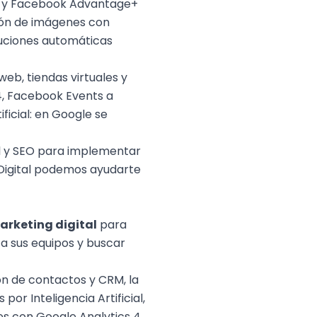
x y Facebook Advantage+
ción de imágenes con
luciones automáticas
 web,
tiendas virtuales
y
4, Facebook Events a
ficial: en Google se
l
y
SEO
para implementar
ODigital podemos ayudarte
arketing digital
para
 a sus equipos y buscar
n de contactos y CRM, la
r Inteligencia Artificial,
es con Google Analytics 4,