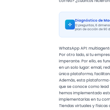
correo? ¿cuántos hicieron
Diagnóstico de Mad
12 preguntas, 6 dimens
plan de acción de 90 d
WhatsApp API: multiagente
Por otro lado, si tu empr
imperante. Por ello, es f
en un solo lugar: email,
red
única plataforma, facilita
Además, esta plataforma d
que se conoce como
lead
hemos implementado estas
implementarlas en tu comp
Tiendas virtuales y físi