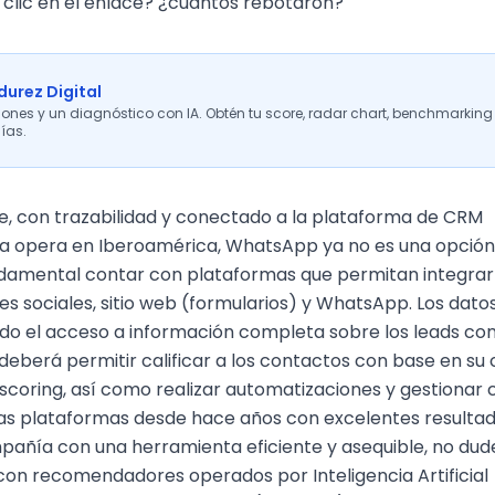
 clic en el enlace? ¿cuántos rebotaron?
urez Digital
iones y un diagnóstico con IA. Obtén tu score, radar chart, benchmarking
ías.
, con trazabilidad y conectado a la plataforma de CRM
esa opera en Iberoamérica, WhatsApp ya no es una opción
undamental contar con plataformas que permitan integra
es sociales
, sitio web (formularios) y WhatsApp. Los dat
ndo el acceso a información completa sobre los leads con
eberá permitir calificar a los contactos con base en su 
 scoring
, así como realizar automatizaciones y gestionar 
 plataformas desde hace años con excelentes resultado
añía con una herramienta eficiente y asequible, no du
cas con recomendadores operados por
Inteligencia Artificial