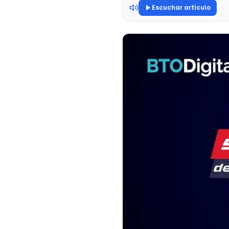
Escuchar artículo
Branding & Diseño de
Marca
Todas gratis. Sin tarjeta. Resultados con IA en minuto
Identidad visual estratégica.
Marketing Médico
Modelo ConectaMed para salud.
Consultoría e IA
Inteligencia artificial para
negocios.
Atendio · Asistentes IA
Asistentes de WhatsApp con IA.
Self-serve.
Expertos certificados Google & Shopify Partners.