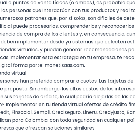
tual
o puntos de venta físicos (o ambos), es probable qu
 las personas que interactúan con tus productos y reali
umerosos patrones que, por sí solos, son difíciles de det
ficial
puede procesarlos, comprenderlos y reconocerlos
riencia de compra
de los clientes y, en consecuencia, au
s deben implementar desde ya sistemas que colecten est
 tiendas virtuales, y puedan generar recomendaciones p
i buscas implementar esta estrategia en tu empresa, te r
gital forma parte:
monetisaas.com
.
enda virtual
rsonas han preferido comprar a cuotas. Las tarjetas de 
 propósito. Sin embargo, los altos costos de los interese
sus tarjetas de crédito
, lo cual podría alejarlas de las 
n? Implementar en tu
tienda virtual
ofertas de crédito fi
dit, Finsocial, Sempli, Crediseguro, Lineru, Credyjusto, B
ican para Colombia, con toda seguridad en cualquier pa
presas que ofrezcan soluciones similares.