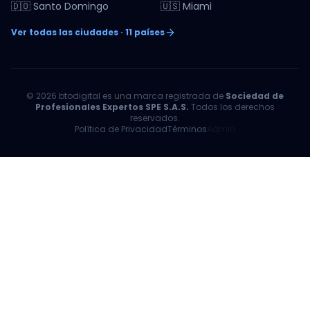
🇩🇴 Santo Domingo
🇺🇸 Miami
Ver todas las ciudades · 11 países
© 2026 btodigital es una marca registrada de
Sociedad de
Profesionales Expertos SPE S.A.S.
Todos los derechos
reservados.
Política de Privacidad
Términos
Admin