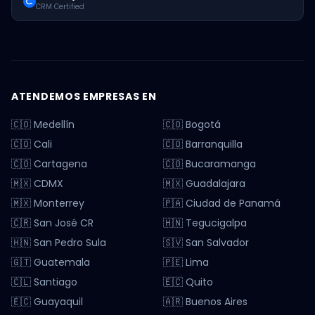
CRM Certified
ATENDEMOS EMPRESAS EN
🇨🇴 Medellín
🇨🇴 Bogotá
🇨🇴 Cali
🇨🇴 Barranquilla
🇨🇴 Cartagena
🇨🇴 Bucaramanga
🇲🇽 CDMX
🇲🇽 Guadalajara
🇲🇽 Monterrey
🇵🇦 Ciudad de Panamá
🇨🇷 San José CR
🇭🇳 Tegucigalpa
🇭🇳 San Pedro Sula
🇸🇻 San Salvador
🇬🇹 Guatemala
🇵🇪 Lima
🇨🇱 Santiago
🇪🇨 Quito
🇪🇨 Guayaquil
🇦🇷 Buenos Aires