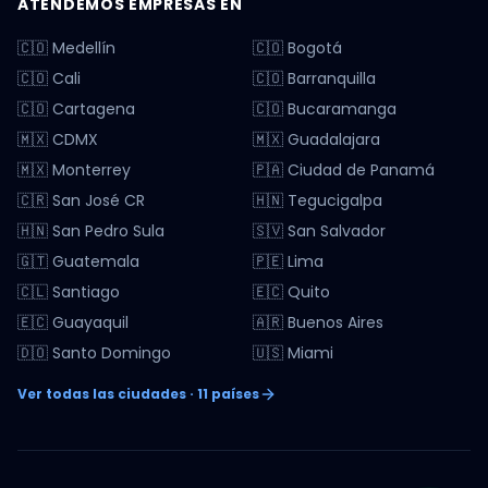
ATENDEMOS EMPRESAS EN
🇨🇴 Medellín
🇨🇴 Bogotá
🇨🇴 Cali
🇨🇴 Barranquilla
🇨🇴 Cartagena
🇨🇴 Bucaramanga
🇲🇽 CDMX
🇲🇽 Guadalajara
🇲🇽 Monterrey
🇵🇦 Ciudad de Panamá
🇨🇷 San José CR
🇭🇳 Tegucigalpa
🇭🇳 San Pedro Sula
🇸🇻 San Salvador
🇬🇹 Guatemala
🇵🇪 Lima
🇨🇱 Santiago
🇪🇨 Quito
🇪🇨 Guayaquil
🇦🇷 Buenos Aires
🇩🇴 Santo Domingo
🇺🇸 Miami
Ver todas las ciudades · 11 países