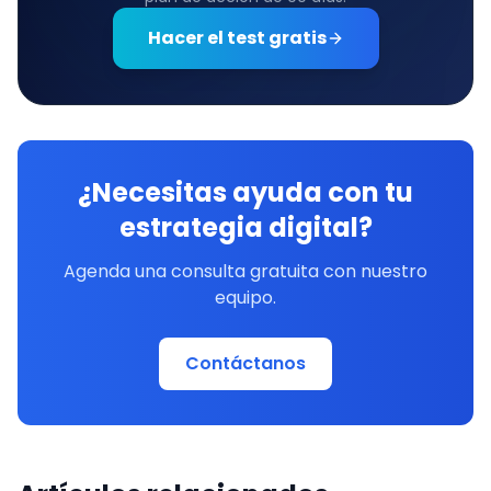
Hacer el test gratis
¿Necesitas ayuda con tu
estrategia digital?
Agenda una consulta gratuita con nuestro
equipo.
Contáctanos