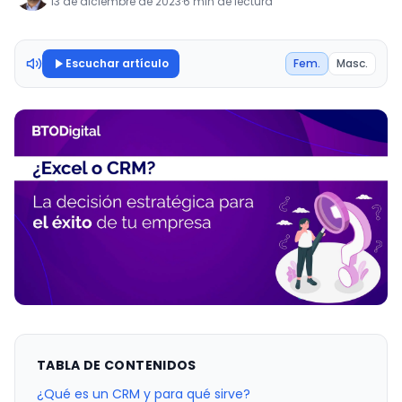
13 de diciembre de 2023
·
6 min de lectura
Escuchar artículo
Fem.
Masc.
TABLA DE CONTENIDOS
¿Qué es un CRM y para qué sirve?