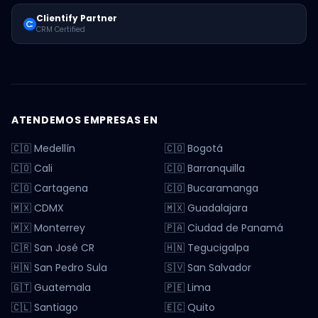
Clientify Partner
CRM Certified
ATENDEMOS EMPRESAS EN
🇨🇴 Medellín
🇨🇴 Bogotá
🇨🇴 Cali
🇨🇴 Barranquilla
🇨🇴 Cartagena
🇨🇴 Bucaramanga
🇲🇽 CDMX
🇲🇽 Guadalajara
🇲🇽 Monterrey
🇵🇦 Ciudad de Panamá
🇨🇷 San José CR
🇭🇳 Tegucigalpa
🇭🇳 San Pedro Sula
🇸🇻 San Salvador
🇬🇹 Guatemala
🇵🇪 Lima
🇨🇱 Santiago
🇪🇨 Quito