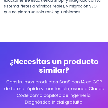
exactamente esto: tienda Shopify integrada con tu
sistema, fletes dinámicos reales, y migración SEO
que no pierda un solo ranking. Hablemos.
¿Necesitas un producto
similar?
Construimos productos SaaS con IA en GCP
de forma rápida y mantenible, usando Claude
Code como copiloto de ingeniería.
Diagnóstico inicial gratuito.