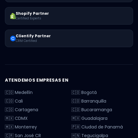
Shopify Partner
Certified Experts
Clientify Partner
CRM Certified
ATENDEMOS EMPRESAS EN
🇨🇴 Medellín
🇨🇴 Bogotá
🇨🇴 Cali
🇨🇴 Barranquilla
🇨🇴 Cartagena
🇨🇴 Bucaramanga
🇲🇽 CDMX
🇲🇽 Guadalajara
🇲🇽 Monterrey
🇵🇦 Ciudad de Panamá
🇨🇷 San José CR
🇭🇳 Tegucigalpa