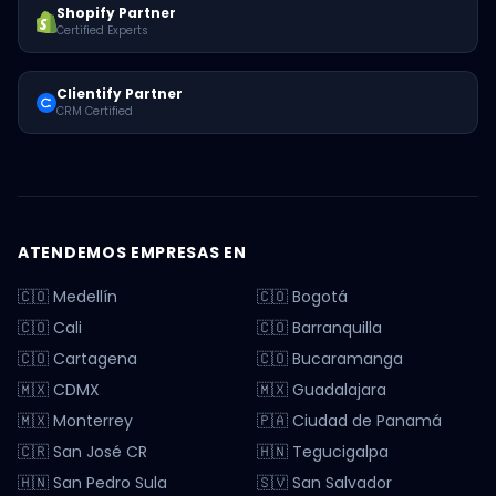
Shopify Partner
Certified Experts
Clientify Partner
CRM Certified
ATENDEMOS EMPRESAS EN
🇨🇴 Medellín
🇨🇴 Bogotá
🇨🇴 Cali
🇨🇴 Barranquilla
🇨🇴 Cartagena
🇨🇴 Bucaramanga
🇲🇽 CDMX
🇲🇽 Guadalajara
🇲🇽 Monterrey
🇵🇦 Ciudad de Panamá
🇨🇷 San José CR
🇭🇳 Tegucigalpa
🇭🇳 San Pedro Sula
🇸🇻 San Salvador