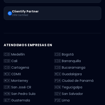
Clientify Partner
CRM Certified
ATENDEMOS EMPRESAS EN
🇨🇴 Medellín
🇨🇴 Bogotá
🇨🇴 Cali
🇨🇴 Barranquilla
🇨🇴 Cartagena
🇨🇴 Bucaramanga
🇲🇽 CDMX
🇲🇽 Guadalajara
🇲🇽 Monterrey
🇵🇦 Ciudad de Panamá
🇨🇷 San José CR
🇭🇳 Tegucigalpa
🇭🇳 San Pedro Sula
🇸🇻 San Salvador
🇬🇹 Guatemala
🇵🇪 Lima