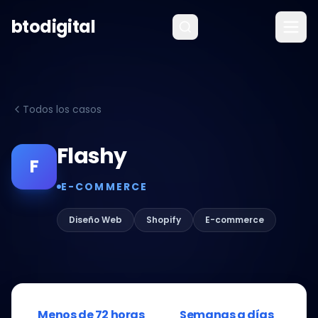
Saltar al contenido
btodigital
Todos los casos
Flashy
F
E-COMMERCE
Diseño Web
Shopify
E-commerce
Menos de 72 horas
Semanas a días